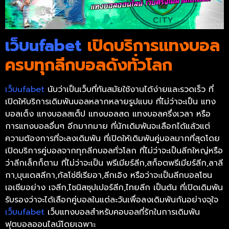
เว็บufabet
เปิดบริการแทงบอล
ครบทุกลีกบอลดังทั่วโลก
เว็บufabet
นับว่าเป็นเว็บที่ทันสมัยใช้งานได้ง่ายและรวดเร็ว ที่
เปิดให้บริการเดิมพันบอลหลากหลายรูปแบบ ที่ไม่ว่าจะเป็น แทง
บอลเต็ง แทงบอลสเต็ป แทงบอลสด แทงบอลครึ่งเวลา หรือ
การแทงบอลอื่นๆ อีกมากมาย ที่นักเดิมพันจะเลือกได้แล้วแต่
ความต้องการที่จะลงเดิมพัน ที่เปิดให้เดิมพันคู่บอลมากที่สุดโดย
เปิดบริการคู่บอลจากทุกลีกบอลทั่วโลก ที่ไม่ว่าจะเป็นลีกใหญ่หรือ
ว่าลีกเล็กก็ตาม ที่ไม่ว่าจะเป็น พรีเมียร์ลีก,สก็อตพรีเมียร์ลีก,ลาลี
กา,บุนเดสลีกา,กัลโช่ซีเรียอา,ลีกเอิง หรือว่าจะเป็นลีกบอลโซน
เอเชียอย่าง เจลีก,ไชนิสซุปเปอร์ลีก,ไทยลีก เป็นต้น ที่เปิดเดิมพัน
รับรองว่าจะได้เลือกคู่บอลในแต่ละวันเพื่อลงเดิมพันกันอย่างจุใจ
เว็บufabet
เว็บแทงบอลสำหรับคอบอลที่รักในการเดิมพัน
ฟุตบอลออนไลน์โดยเฉพาะ